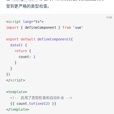
受到更严格的类型检查。
vue
<
script
 lang
=
"ts"
>
import
 { defineComponent } 
from
 'vue'
export
 default
 defineComponent
({
  data
() {
    return
 {
      count: 
1
    }
  }
})
</
script
>
<
template
>
  <!-- 启用了类型检查和自动补全 -->
  {{ count.
toFixed
(
2
) }}
</
template
>