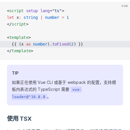
vue
<
script
 setup
 lang
=
"ts"
>
let
 x
:
 string
 |
 number
 =
 1
</
script
>
<
template
>
  {{ (x 
as
 number
).
toFixed
(
2
) }}
</
template
>
TIP
如果正在使用 Vue CLI 或基于 webpack 的配置，支持模
板内表达式的 TypeScript 需要
vue-
。
loader@^16.8.0
使用 TSX