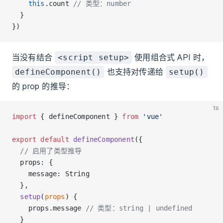
    this
.count 
// 类型：number
  }
})
当没有结合
使用组合式 API 时，
<script setup>
也支持对传递给
defineComponent()
setup()
的 prop 的推导：
ts
import
 { defineComponent } 
from
 'vue'
export
 default
 defineComponent
({
  // 启用了类型推导
  props: {
    message: String
  },
  setup
(
props
) {
    props.message 
// 类型：string | undefined
  }