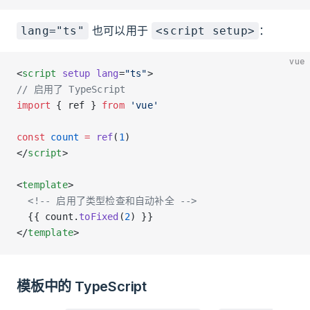
也可以用于
：
lang="ts"
<script setup>
vue
<
script
 setup
 lang
=
"ts"
>
// 启用了 TypeScript
import
 { ref } 
from
 'vue'
const
 count
 =
 ref
(
1
)
</
script
>
<
template
>
  <!-- 启用了类型检查和自动补全 -->
  {{ count.
toFixed
(
2
) }}
</
template
>
模板中的 TypeScript