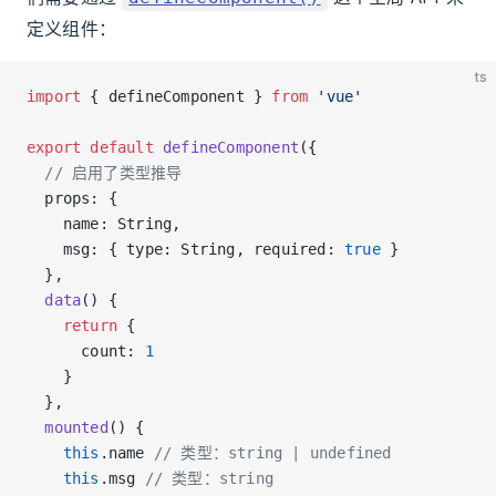
定义组件：
ts
import
 { defineComponent } 
from
 'vue'
export
 default
 defineComponent
({
  // 启用了类型推导
  props: {
    name: String,
    msg: { type: String, required: 
true
 }
  },
  data
() {
    return
 {
      count: 
1
    }
  },
  mounted
() {
    this
.name 
// 类型：string | undefined
    this
.msg 
// 类型：string