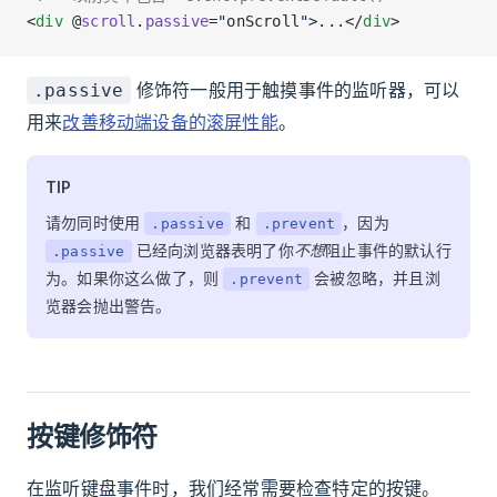
<
div
 @
scroll
.
passive
=
"
onScroll
"
>...</
div
>
修饰符一般用于触摸事件的监听器，可以
.passive
用来
改善移动端设备的滚屏性能
。
TIP
请勿同时使用
和
，因为
.passive
.prevent
已经向浏览器表明了你
不想
阻止事件的默认行
.passive
为。如果你这么做了，则
会被忽略，并且浏
.prevent
览器会抛出警告。
按键修饰符
在监听键盘事件时，我们经常需要检查特定的按键。