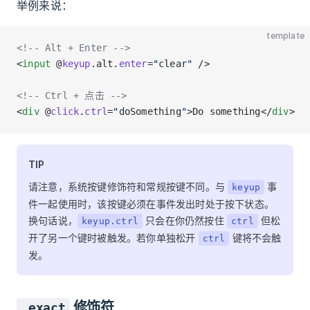
举例来说：
template
<!-- Alt + Enter -->
<
input
 @
keyup
.alt.
enter
=
"
clear
"
 />
<!-- Ctrl + 点击 -->
<
div
 @
click
.
ctrl
=
"
doSomething
"
>Do something</
div
>
TIP
请注意，系统按键修饰符和常规按键不同。与
事
keyup
件一起使用时，该按键必须在事件发出时处于按下状态。
换句话说，
只会在你仍然按住
但松
keyup.ctrl
ctrl
开了另一个键时被触发。若你单独松开
键将不会触
ctrl
发。
修饰符
.exact