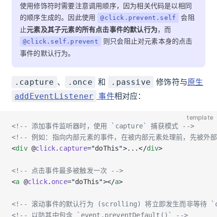
使用修饰符时需要注意调用顺序，因为相关代码是以相同
的顺序生成的。因此使用
会阻
@click.prevent.self
止
元素及其子元素的所有点击事件的默认行为
，而
则只会阻止对元素本身的点击
@click.self.prevent
事件的默认行为。
、
和
修饰符与
原生
.capture
.once
.passive
事件
相对应：
addEventListener
template
<!-- 添加事件监听器时，使用 `capture` 捕获模式 -->
<!-- 例如：指向内部元素的事件，在被内部元素处理前，先被外部处
<
div
 @
click
.
capture
=
"
doThis
"
>...</
div
>
<!-- 点击事件最多被触发一次 -->
<
a
 @
click
.
once
=
"
doThis
"
></
a
>
<!-- 滚动事件的默认行为 (scrolling) 将立即发生而非等待 `on
<!-- 以防其中包含 `event.preventDefault()` -->