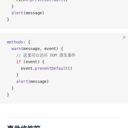
  }
  alert
(message)
}
js
methods
: {
  warn
(message, event) {
    // 这里可以访问 DOM 原生事件
    if
 (event) {
      event.
preventDefault
()
    }
    alert
(message)
  }
}