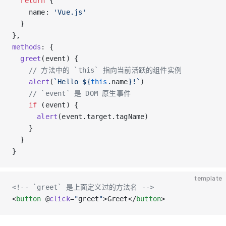
  return
 {
    name: 
'Vue.js'
  }
},
methods
: {
  greet
(event) {
    // 方法中的 `this` 指向当前活跃的组件实例
    alert
(
`Hello ${
this
.
name
}!`
)
    // `event` 是 DOM 原生事件
    if
 (event) {
      alert
(event.target.tagName)
    }
  }
}
template
<!-- `greet` 是上面定义过的方法名 -->
<
button
 @
click
=
"
greet
"
>Greet</
button
>