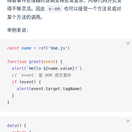
随着事件处理器的逻辑变得愈发复杂，内联代码方式变
得不够灵活。因此
也可以接受一个方法名或对
v-on
某个方法的调用。
举例来说：
js
const
 name
 =
 ref
(
'Vue.js'
)
function
 greet
(
event
) {
  alert
(
`Hello ${
name
.
value
}!`
)
  // `event` 是 DOM 原生事件
  if
 (event) {
    alert
(event.target.tagName)
  }
}
js
data
() {