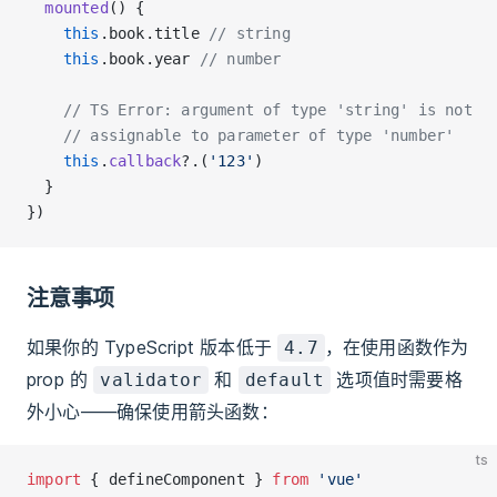
  mounted
() {
    this
.book.title 
// string
    this
.book.year 
// number
    // TS Error: argument of type 'string' is not
    // assignable to parameter of type 'number'
    this
.
callback
?.(
'123'
)
  }
})
注意事项
如果你的 TypeScript 版本低于
，在使用函数作为
4.7
prop 的
和
选项值时需要格
validator
default
外小心——确保使用箭头函数：
ts
import
 { defineComponent } 
from
 'vue'