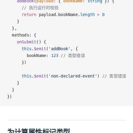
    addBook
(
payload
:
 { 
bookName
:
 string
 }) {
      // 执行运行时校验
      return
 payload.bookName.
length
 >
 0
    }
  },
  methods: {
    onSubmit
() {
      this
.
$emit
(
'addBook'
, {
        bookName: 
123
 // 类型错误
      })
      this
.
$emit
(
'non-declared-event'
) 
// 类型错误
    }
  }
})
为计算属性标记类型