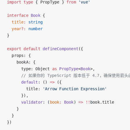
import
 type
 { PropType } 
from
 'vue'
interface
 Book
 {
  title
:
 string
  year
?:
 number
}
export
 default
 defineComponent
({
  props: {
    bookA: {
      type: Object 
as
 PropType
<
Book
>,
      // 如果你的 TypeScript 版本低于 4.7，确保使用箭
      default
: () 
=>
 ({
        title: 
'Arrow Function Expression'
      }),
      validator
: (
book
:
 Book
) 
=>
 !!
book.title
    }
  }
})