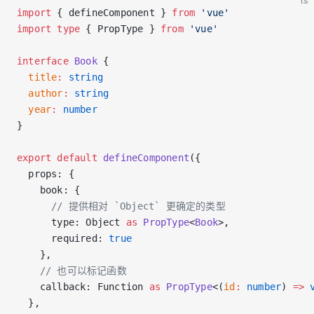
ts
import
 { defineComponent } 
from
 'vue'
import
 type
 { PropType } 
from
 'vue'
interface
 Book
 {
  title
:
 string
  author
:
 string
  year
:
 number
}
export
 default
 defineComponent
({
  props: {
    book: {
      // 提供相对 `Object` 更确定的类型
      type: Object 
as
 PropType
<
Book
>,
      required: 
true
    },
    // 也可以标记函数
    callback: Function 
as
 PropType
<(
id
:
 number
) 
=>
 
  },