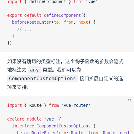
import
 { defineComponent } 
from
 'vue'
export
 default
 defineComponent
({
  beforeRouteEnter
(
to
, 
from
, 
next
) {
    // ...
  }
})
如果没有确切的类型标注，这个钩子函数的参数会隐式
地标注为
类型。我们可以为
any
接口扩展自定义的选
ComponentCustomOptions
项来支持：
ts
import
 { Route } 
from
 'vue-router'
declare
 module
 'vue'
 {
  interface
 ComponentCustomOptions
 {
    beforeRouteEnter
?
(
to
:
 Route
, 
from
:
 Route
, 
next
: