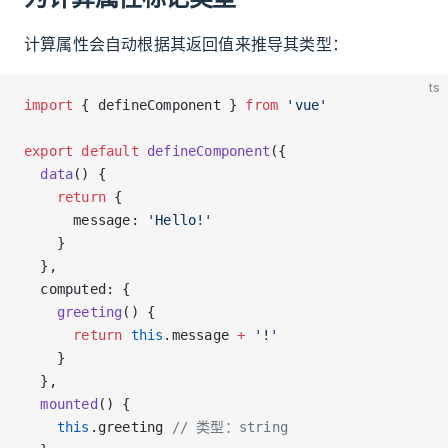
计算属性会自动根据其返回值来推导其类型：
ts
import
 { defineComponent } 
from
 'vue'
export
 default
 defineComponent
({
  data
() {
    return
 {
      message: 
'Hello!'
    }
  },
  computed: {
    greeting
() {
      return
 this
.message 
+
 '!'
    }
  },
  mounted
() {
    this
.greeting 
// 类型：string