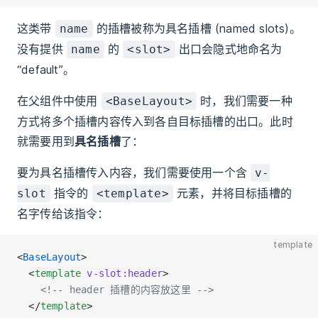
这类带
的插槽被称为具名插槽 (named slots)。
name
没有提供
的
出口会隐式地命名为
name
<slot>
“default”。
在父组件中使用
时，我们需要一种
<BaseLayout>
方式将多个插槽内容传入到各自目标插槽的出口。此时
就需要用到
具名插槽
了：
要为具名插槽传入内容，我们需要使用一个含
v-
指令的
元素，并将目标插槽的
slot
<template>
名字传给该指令：
template
<
BaseLayout
>
  <
template
 v-slot:header
>
    <!-- header 插槽的内容放这里 -->
  </
template
>