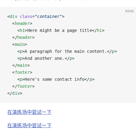
html
<
div
 class
=
"container"
>
  <
header
>
    <
h1
>Here might be a page title</
h1
>
  </
header
>
  <
main
>
    <
p
>A paragraph for the main content.</
p
>
    <
p
>And another one.</
p
>
  </
main
>
  <
footer
>
    <
p
>Here's some contact info</
p
>
  </
footer
>
</
div
>
在演练场中尝试一下
在演练场中尝试一下