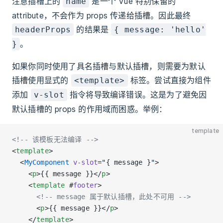
注意插槽上的
是一个 Vue 特别保留的
name
attribute，不会作为 props 传递给插槽。因此最终
的结果是
headerProps
{ message: 'hello'
。
}
如果你同时使用了具名插槽与默认插槽，则需要为默认
插槽使用显式的
标签。尝试直接为组件
<template>
添加
指令将导致编译错误。这是为了避免因
v-slot
默认插槽的 props 的作用域而困惑。举例：
template
<!-- 该模板无法编译 -->
<
template
>
  <
MyComponent
 v-slot
=
"
{ message }
"
>
    <
p
>{{ message }}</
p
>
    <
template
 #
footer
>
      <!-- message 属于默认插槽，此处不可用 -->
      <
p
>{{ message }}</
p
>
    </
template
>