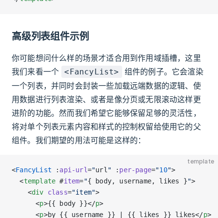
高级列表组件示例
你可能想问什么样的场景才适合用到作用域插槽，这里
我们来看一个
组件的例子。它会渲染
<FancyList>
一个列表，并同时会封装一些加载远端数据的逻辑、使
用数据进行列表渲染、或者是像分页或无限滚动这样更
进阶的功能。然而我们希望它能够保留足够的灵活性，
将对单个列表元素内容和样式的控制权留给使用它的父
组件。我们期望的用法可能是这样的：
template
<
FancyList
 :
api-url
=
"
url
"
 :
per-page
=
"
10
"
>
  <
template
 #
item
=
"
{ body, username, likes }
"
>
    <
div
 class
=
"item"
>
      <
p
>{{ body }}</
p
>
      <
p
>by {{ username }} | {{ likes }} likes</
p
>