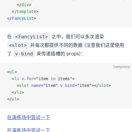
    </
div
>
  </
template
>
</
FancyList
>
在
之中，我们可以多次渲染
<FancyList>
并每次都提供不同的数据 (注意我们这里使用
<slot>
了
来传递插槽的 props)：
v-bind
template
<
ul
>
  <
li
 v-for
=
"
item 
in
 items
"
>
    <
slot
 name
=
"item"
 v-bind
=
"
item
"
></
slot
>
  </
li
>
</
ul
>
在演练场中尝试一下
在演练场中尝试一下