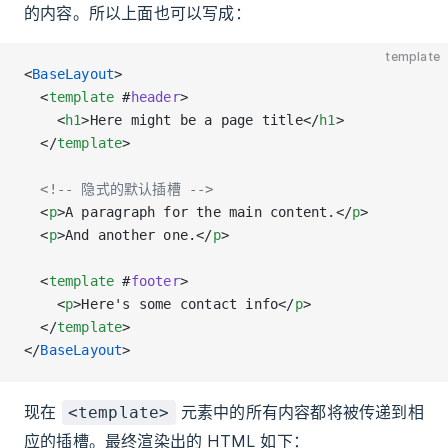
的内容。所以上面也可以写成：
template
<
BaseLayout
>
  <
template
 #
header
>
    <
h1
>Here might be a page title</
h1
>
  </
template
>
  <!-- 隐式的默认插槽 -->
  <
p
>A paragraph for the main content.</
p
>
  <
p
>And another one.</
p
>
  <
template
 #
footer
>
    <
p
>Here's some contact info</
p
>
  </
template
>
</
BaseLayout
>
现在
元素中的所有内容都将被传递到相
<template>
应的插槽。最终渲染出的 HTML 如下：