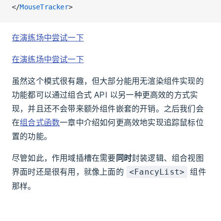
</
MouseTracker
>
在演练场中尝试一下
在演练场中尝试一下
虽然这个模式很有趣，但大部分能用无渲染组件实现的
功能都可以通过组合式 API 以另一种更高效的方式实
现，并且还不会带来额外组件嵌套的开销。之后我们会
在
组合式函数
一章中介绍如何更高效地实现追踪鼠标位
置的功能。
尽管如此，作用域插槽在需要
同时
封装逻辑、组合视图
界面时还是很有用，就像上面的
组件
<FancyList>
那样。