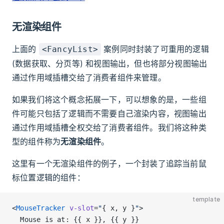
无渲染组件
上面的
案例同时封装了可重用的逻辑
<FancyList>
(数据获取、分页等) 和视图输出，但也将部分视图输出
通过作用域插槽交给了消费者组件来管理。
如果我们将这个概念拓展一下，可以想象的是，一些组
件可能只包括了逻辑而不需要自己渲染内容，视图输出
通过作用域插槽全权交给了消费者组件。我们将这种类
型的组件称为
无渲染组件
。
这里有一个无渲染组件的例子，一个封装了追踪当前鼠
标位置逻辑的组件：
template
<
MouseTracker
 v-slot
=
"
{ x, y }
"
>
  Mouse is at: {{ x }}, {{ y }}