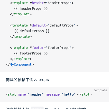
  <
template
 #
header
=
"
headerProps
"
>
    {{ headerProps }}
  </
template
>
  <
template
 #
default
=
"
defaultProps
"
>
    {{ defaultProps }}
  </
template
>
  <
template
 #
footer
=
"
footerProps
"
>
    {{ footerProps }}
  </
template
>
</
MyComponent
>
向具名插槽中传入 props：
template
<
slot
 name
=
"header"
 message
=
"hello"
></
slot
>