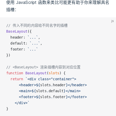
使用 JavaScript 函数来类比可能更有助于你来理解具名
插槽：
js
// 传入不同的内容给不同名字的插槽
BaseLayout
({
  header: 
`...`
,
  default: 
`...`
,
  footer: 
`...`
})
// <BaseLayout> 渲染插槽内容到对应位置
function
 BaseLayout
(
slots
) {
  return
 `<div class="container">
      <header>${
slots
.
header
}</header>
      <main>${
slots
.
default
}</main>
      <footer>${
slots
.
footer
}</footer>
    </div>`
}