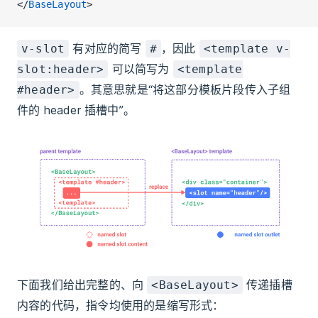
</
BaseLayout
>
有对应的简写
，因此
v-slot
#
<template v-
可以简写为
slot:header>
<template
。其意思就是“将这部分模板片段传入子组
#header>
件的 header 插槽中”。
下面我们给出完整的、向
传递插槽
<BaseLayout>
内容的代码，指令均使用的是缩写形式：