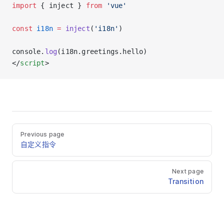
import
 { inject } 
from
 'vue'
const
 i18n
 =
 inject
(
'i18n'
)
console.
log
(i18n.greetings.hello)
</
script
>
Previous page
自定义指令
Next page
Transition