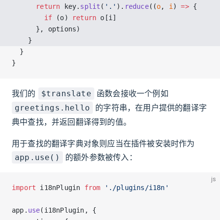
      return
 key.
split
(
'.'
).
reduce
((
o
, 
i
) 
=>
 {
        if
 (o) 
return
 o[i]
      }, options)
    }
  }
}
我们的
函数会接收一个例如
$translate
的字符串，在用户提供的翻译字
greetings.hello
典中查找，并返回翻译得到的值。
用于查找的翻译字典对象则应当在插件被安装时作为
的额外参数被传入：
app.use()
js
import
 i18nPlugin 
from
 './plugins/i18n'
app.
use
(i18nPlugin, {