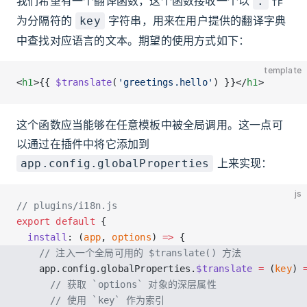
我们希望有一个翻译函数，这个函数接收一个以
作
.
为分隔符的
字符串，用来在用户提供的翻译字典
key
中查找对应语言的文本。期望的使用方式如下：
template
<
h1
>{{ 
$translate
(
'greetings.hello'
) }}</
h1
>
这个函数应当能够在任意模板中被全局调用。这一点可
以通过在插件中将它添加到
上来实现：
app.config.globalProperties
js
// plugins/i18n.js
export
 default
 {
  install
: (
app
, 
options
) 
=>
 {
    // 注入一个全局可用的 $translate() 方法
    app.config.globalProperties.
$translate
 =
 (
key
) 
      // 获取 `options` 对象的深层属性
      // 使用 `key` 作为索引