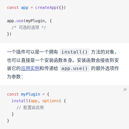
const
 app
 =
 createApp
({})
app.
use
(myPlugin, {
  /* 可选的选项 */
})
一个插件可以是一个拥有
方法的对象，
install()
也可以直接是一个安装函数本身。安装函数会接收到安
装它的
应用实例
和传递给
的额外选项作
app.use()
为参数：
js
const
 myPlugin
 =
 {
  install
(
app
, 
options
) {
    // 配置此应用
  }
}