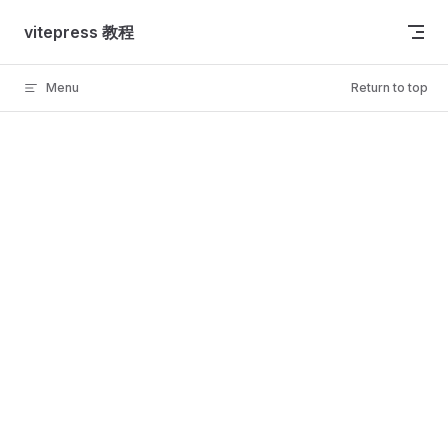
Skip to content
vitepress 教程
Menu
Return to top