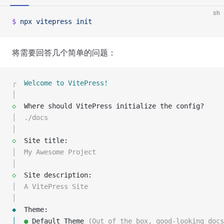
sh
$
 npx
 vitepress
 init
将需要回答几个简单的问题：
┌
  Welcome to VitePress!
│
◇
  Where should VitePress initialize the config?
│
  ./docs
│
◇
  Site title:
│
  My Awesome Project
│
◇
  Site description:
│
  A VitePress Site
│
◆
  Theme:
│
  ●
 Default Theme 
(Out of the box, good-looking docs